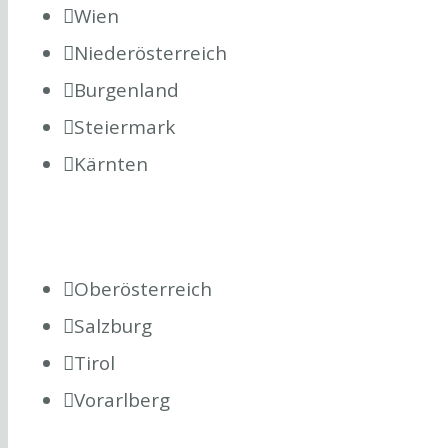
Wien
Niederösterreich
Burgenland
Steiermark
Kärnten
Oberösterreich
Salzburg
Tirol
Vorarlberg