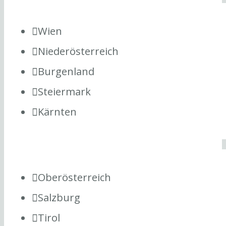
Wien
Niederösterreich
Burgenland
Steiermark
Kärnten
Oberösterreich
Salzburg
Tirol