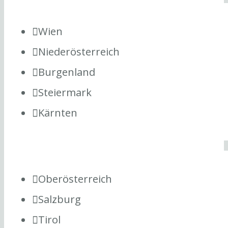
Wien
Niederösterreich
Burgenland
Steiermark
Kärnten
Oberösterreich
Salzburg
Tirol