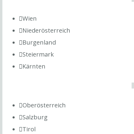
Wien
Niederösterreich
Burgenland
Steiermark
Kärnten
Oberösterreich
Salzburg
Tirol