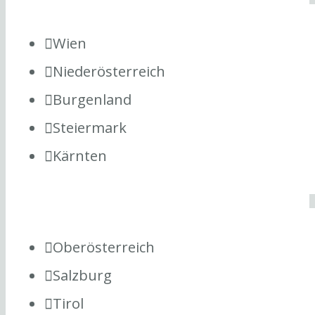
Wien
Niederösterreich
Burgenland
Steiermark
Kärnten
Oberösterreich
Salzburg
Tirol