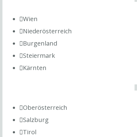
Wien
Niederösterreich
Burgenland
Steiermark
Kärnten
Oberösterreich
Salzburg
Tirol