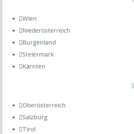
Wien
Niederösterreich
Burgenland
Steiermark
Kärnten
Oberösterreich
Salzburg
Tirol