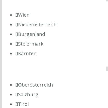
Wien
Niederösterreich
Burgenland
Steiermark
Kärnten
Oberösterreich
Salzburg
Tirol