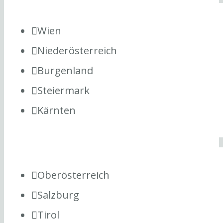
Wien
Niederösterreich
Burgenland
Steiermark
Kärnten
Oberösterreich
Salzburg
Tirol