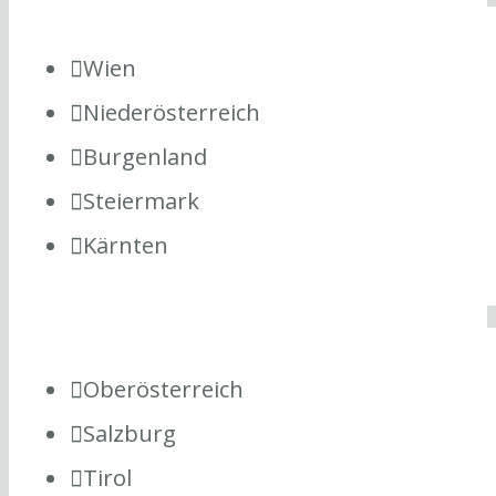
Wien
Niederösterreich
Burgenland
Steiermark
Kärnten
Oberösterreich
Salzburg
Tirol