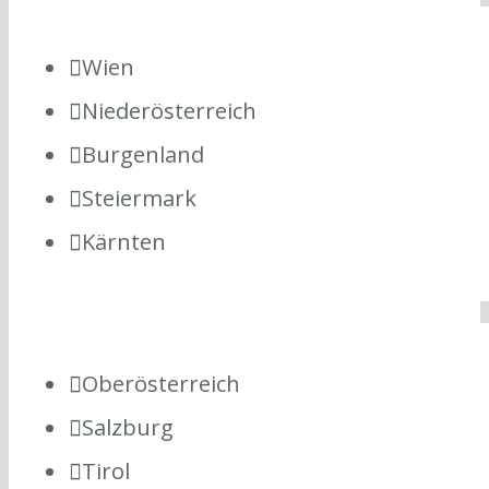
Wien
Niederösterreich
Burgenland
Steiermark
Kärnten
Oberösterreich
Salzburg
Tirol