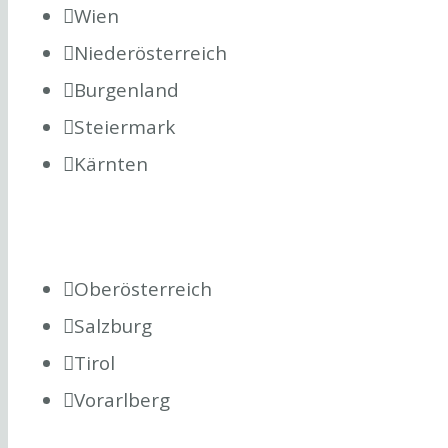
Wien
Niederösterreich
Burgenland
Steiermark
Kärnten
Oberösterreich
Salzburg
Tirol
Vorarlberg