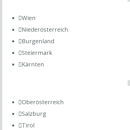
Wien
Niederösterreich
Burgenland
Steiermark
Kärnten
Oberösterreich
Salzburg
Tirol