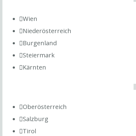
Wien
Niederösterreich
Burgenland
Steiermark
Kärnten
Oberösterreich
Salzburg
Tirol