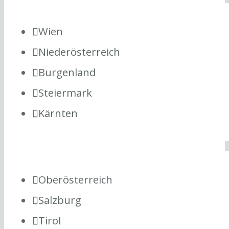
Wien
Niederösterreich
Burgenland
Steiermark
Kärnten
Oberösterreich
Salzburg
Tirol