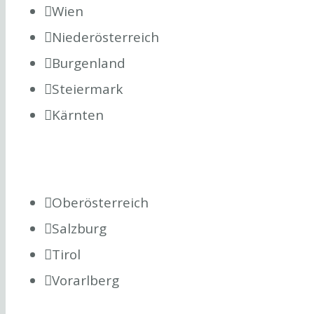
Wien
Niederösterreich
Burgenland
Steiermark
Kärnten
Oberösterreich
Salzburg
Tirol
Vorarlberg