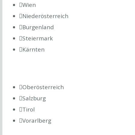
Wien
Niederösterreich
Burgenland
Steiermark
Kärnten
Oberösterreich
Salzburg
Tirol
Vorarlberg