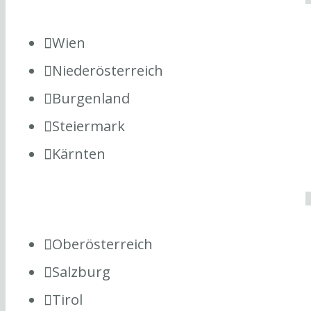
Wien
Niederösterreich
Burgenland
Steiermark
Kärnten
Oberösterreich
Salzburg
Tirol