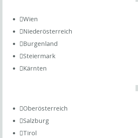
Wien
Niederösterreich
Burgenland
Steiermark
Kärnten
Oberösterreich
Salzburg
Tirol