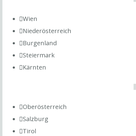
Wien
Niederösterreich
Burgenland
Steiermark
Kärnten
Oberösterreich
Salzburg
Tirol