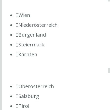
Wien
Niederösterreich
Burgenland
Steiermark
Kärnten
Oberösterreich
Salzburg
Tirol