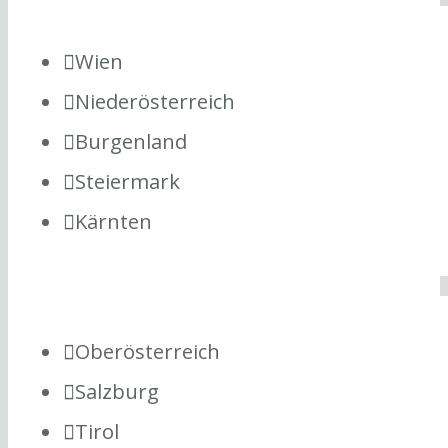
Wien
Niederösterreich
Burgenland
Steiermark
Kärnten
Oberösterreich
Salzburg
Tirol