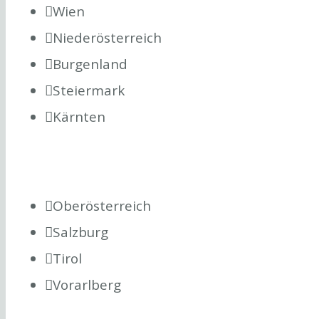
Wien
Niederösterreich
Burgenland
Steiermark
Kärnten
Oberösterreich
Salzburg
Tirol
Vorarlberg