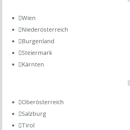
Wien
Niederösterreich
Burgenland
Steiermark
Kärnten
Oberösterreich
Salzburg
Tirol