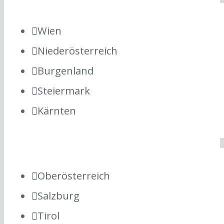
Wien
Niederösterreich
Burgenland
Steiermark
Kärnten
Oberösterreich
Salzburg
Tirol