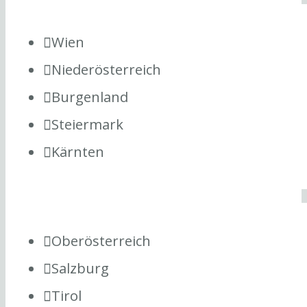
Wien
Niederösterreich
Burgenland
Steiermark
Kärnten
Oberösterreich
Salzburg
Tirol