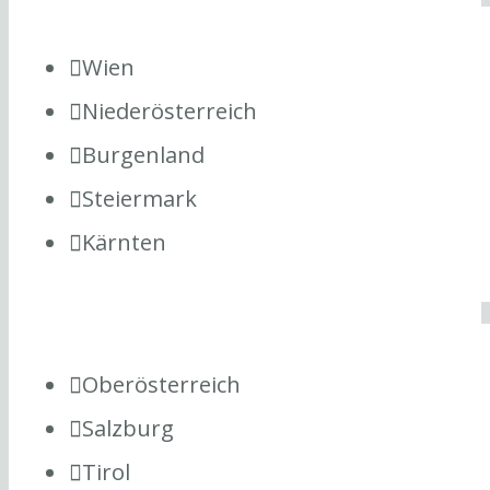
Wien
Niederösterreich
Burgenland
Steiermark
Kärnten
Oberösterreich
Salzburg
Tirol