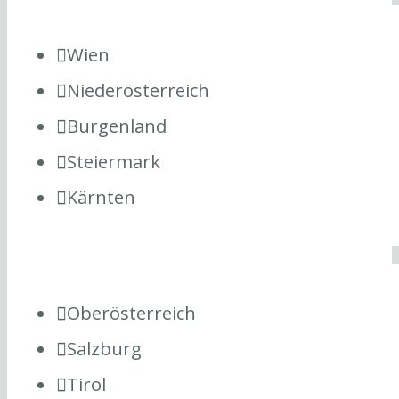
Wien
Niederösterreich
Burgenland
Steiermark
Kärnten
Oberösterreich
Salzburg
Tirol