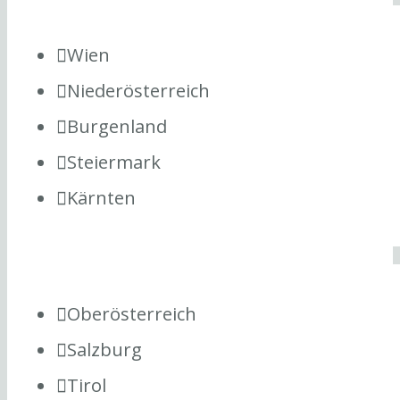
Wien
Niederösterreich
Burgenland
Steiermark
Kärnten
Oberösterreich
Salzburg
Tirol