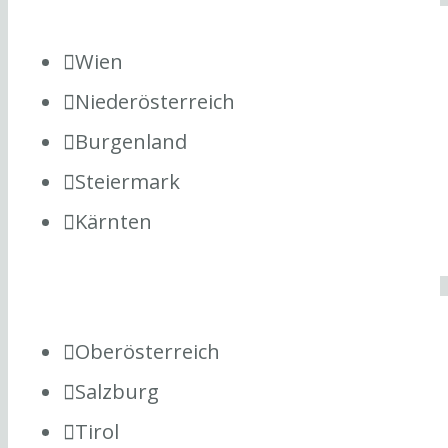
Wien
Niederösterreich
Burgenland
Steiermark
Kärnten
Oberösterreich
Salzburg
Tirol