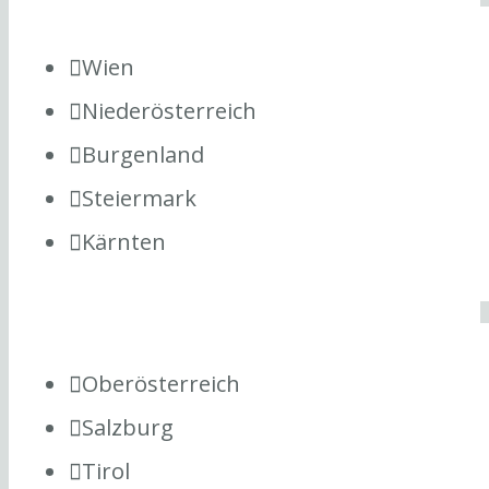
Wien
Niederösterreich
Burgenland
Steiermark
Kärnten
Oberösterreich
Salzburg
Tirol