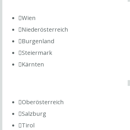
Wien
Niederösterreich
Burgenland
Steiermark
Kärnten
Oberösterreich
Salzburg
Tirol