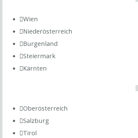
Wien
Niederösterreich
Burgenland
Steiermark
Kärnten
Oberösterreich
Salzburg
Tirol