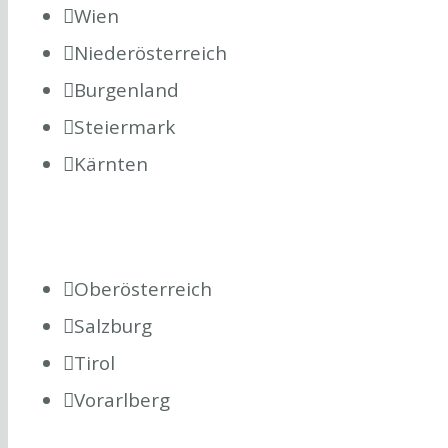
Wien
Niederösterreich
Burgenland
Steiermark
Kärnten
Oberösterreich
Salzburg
Tirol
Vorarlberg