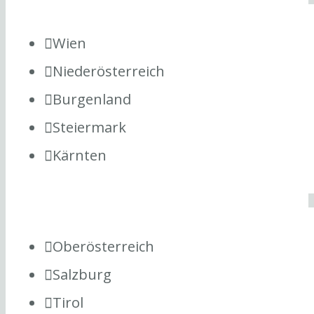
Wien
Niederösterreich
Burgenland
Steiermark
Kärnten
Oberösterreich
Salzburg
Tirol