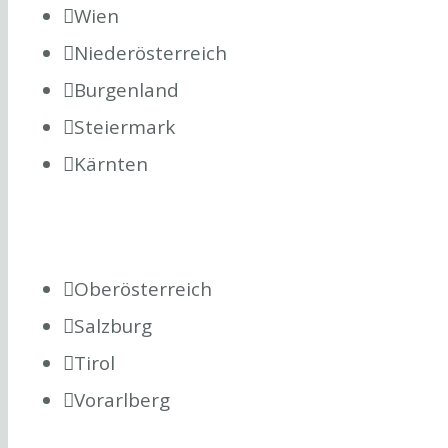
Wien
Niederösterreich
Burgenland
Steiermark
Kärnten
Oberösterreich
Salzburg
Tirol
Vorarlberg