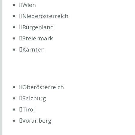
Wien
Niederösterreich
Burgenland
Steiermark
Kärnten
Oberösterreich
Salzburg
Tirol
Vorarlberg