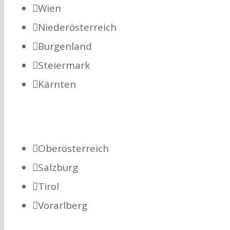
Wien
Niederösterreich
Burgenland
Steiermark
Kärnten
Oberösterreich
Salzburg
Tirol
Vorarlberg