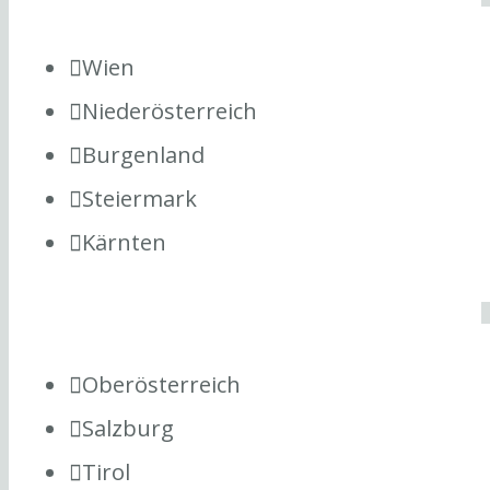
Wien
Niederösterreich
Burgenland
Steiermark
Kärnten
Oberösterreich
Salzburg
Tirol