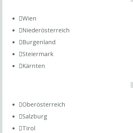
Wien
Niederösterreich
Burgenland
Steiermark
Kärnten
Oberösterreich
Salzburg
Tirol