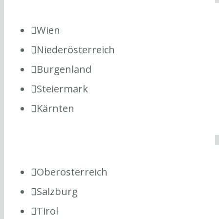
Wien
Niederösterreich
Burgenland
Steiermark
Kärnten
Oberösterreich
Salzburg
Tirol