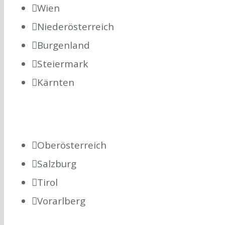
Wien
Niederösterreich
Burgenland
Steiermark
Kärnten
Oberösterreich
Salzburg
Tirol
Vorarlberg