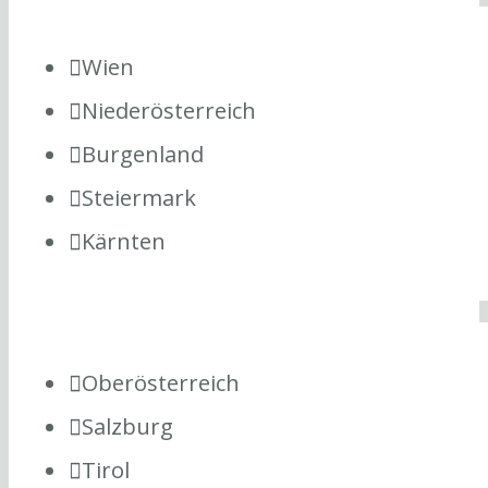
Wien
Niederösterreich
Burgenland
Steiermark
Kärnten
Oberösterreich
Salzburg
Tirol