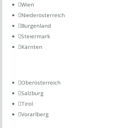
Wien
Niederösterreich
Burgenland
Steiermark
Kärnten
Oberösterreich
Salzburg
Tirol
Vorarlberg