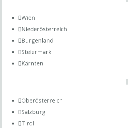
Wien
Niederösterreich
Burgenland
Steiermark
Kärnten
Oberösterreich
Salzburg
Tirol