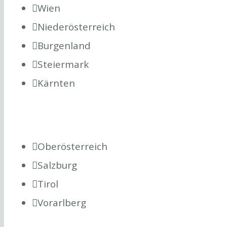
Wien
Niederösterreich
Burgenland
Steiermark
Kärnten
Oberösterreich
Salzburg
Tirol
Vorarlberg