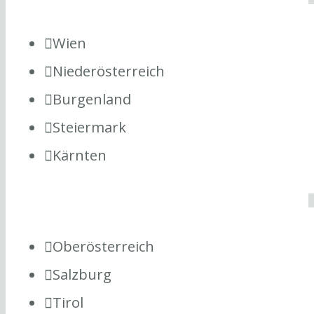
Wien
Niederösterreich
Burgenland
Steiermark
Kärnten
Oberösterreich
Salzburg
Tirol