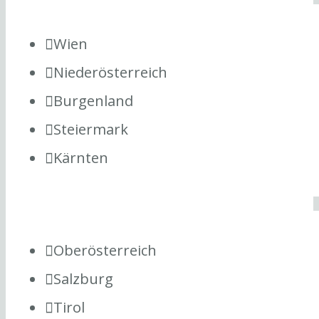
Wien
Niederösterreich
Burgenland
Steiermark
Kärnten
Oberösterreich
Salzburg
Tirol