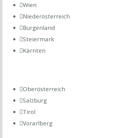
Wien
Niederösterreich
Burgenland
Steiermark
Kärnten
Oberösterreich
Salzburg
Tirol
Vorarlberg