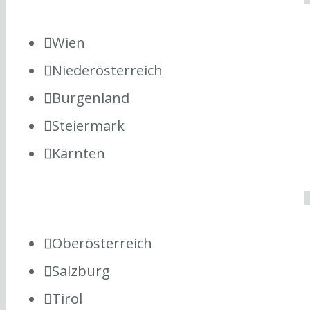
Wien
Niederösterreich
Burgenland
Steiermark
Kärnten
Oberösterreich
Salzburg
Tirol